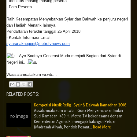
- Identitas masing masing peserta
- Foto Peserta
Raih Kesempatan Menyebarkan Syiar dan Dakwah ke penjuru negeri
dan Hadiah Menarik lainnya.
Pendaftaran terakhir tanggal 26 April 2018
- Kontak Informasi Email:
syiaranaknegeri@metrotvnews.
com
...Ayo Saatnya Generasi Muda menjadi Bagian dari Syiar di
Negeri ini....
Wassalamualaikum wr.wb....
RELATED POSTS:
Kompetisi Musik Religi, Syair & Dakwah Ramadhan 2018
Assalamualaikum wr.wb... Guna Menyemarakan Bulan
Suci Ramadan 1439 H, Metro TV bekerjasama dengan
Kementerian Agama RI mengajak kalangan Pelajar
(Madrasah Aliyah, Pondok Pesant…
Read More