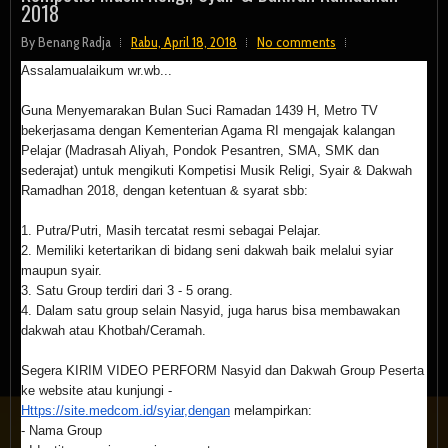
2018
By
Benang Radja
Rabu, April 18, 2018
No comments
Assalamualaikum wr.wb...
Guna Menyemarakan Bulan Suci Ramadan 1439 H, Metro TV
bekerjasama dengan Kementerian Agama RI mengajak kalangan
Pelajar (Madrasah Aliyah, Pondok Pesantren, SMA, SMK dan
sederajat) untuk mengikuti Kompetisi Musik Religi, Syair & Dakwah
Ramadhan 2018, dengan ketentuan & syarat sbb:
1. Putra/Putri, Masih tercatat resmi sebagai Pelajar.
2. Memiliki ketertarikan di bidang seni dakwah baik melalui syiar
maupun syair.
3. Satu Group terdiri dari 3 - 5 orang.
4. Dalam satu group selain Nasyid, juga harus bisa membawakan
dakwah atau Khotbah/Ceramah.
Segera KIRIM VIDEO PERFORM Nasyid dan Dakwah Group Peserta
ke website atau kunjungi -
Https://site.medcom.id/syiar,
dengan
melampirkan:
- Nama Group