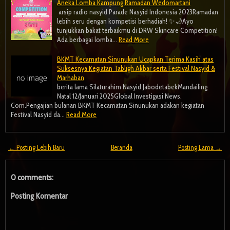
Aneka Lomba Kampung Ramadan Wedomartani
arsip radio nasyid Parade Nasyid Indonesia 2023Ramadan
lebih seru dengan kompetisi berhadiah! ✨🌙Ayo
tunjukkan bakat terbaikmu di DRW Skincare Competition!
Ada berbagai lomba…
Read More
BKMT Kecamatan Sinunukan Ucapkan Terima Kasih atas
Suksesnya Kegiatan Tabligh Akbar serta Festival Nasyid &
Marhaban
berita lama Silaturahim Nasyid JabodetabekMandailing
Natal 12/Januari 2025Global Investigasi News.
Com.Pengajian bulanan BKMT Kecamatan Sinunukan adakan kegiatan
Festival Nasyid da…
Read More
← Posting Lebih Baru
Beranda
Posting Lama →
0 comments:
Posting Komentar