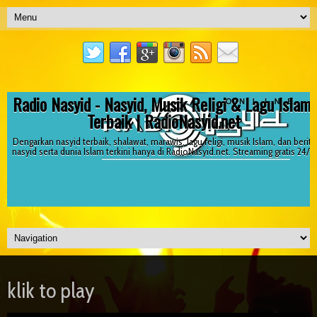
Radio Nasyid - Nasyid, Musik Religi & Lagu Islami
Terbaik | RadioNasyid.net
Dengarkan nasyid terbaik, shalawat, marawis, lagu religi, musik Islam, dan berita
nasyid serta dunia Islam terkini hanya di RadioNasyid.net. Streaming gratis 24/7!
klik to play