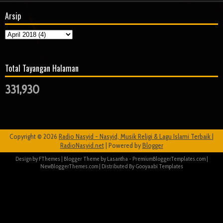
Arsip
Total Tayangan Halaman
331,930
Copyright ©
2026
Radio Nasyid - Nasyid, Musik Religi & Lagu Islami Terbaik |
RadioNasyid.net
| Powered by
Blogger
Design by
FThemes
| Blogger Theme by
Lasantha
-
PremiumBloggerTemplates.com
|
NewBloggerThemes.com
| Distributed By
Gooyaabi Templates