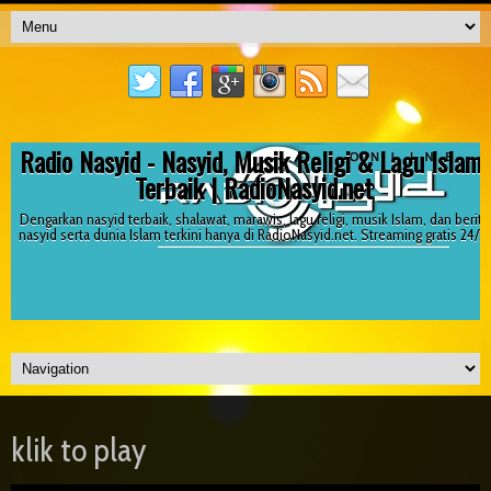
Radio Nasyid - Nasyid, Musik Religi & Lagu Islami
Terbaik | RadioNasyid.net
Dengarkan nasyid terbaik, shalawat, marawis, lagu religi, musik Islam, dan berita
nasyid serta dunia Islam terkini hanya di RadioNasyid.net. Streaming gratis 24/7!
klik to play