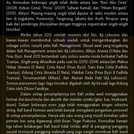
itu. Kemudian beberapa
single
telah dirilis antara lain “Beri Aku Cinta”
(2008; Kebun Cinta), “Pena” (2009; Safwan Kamal), dan “Hitam Berganti”
(2010; Alityo). Masing-masing
single
telah diputar di radio muslim antara
lain di Jogjakarta, Purworejo, Tangerang, Jakarta dan Aceh. Respon yang
baik dari pendengar ditunjukkan dengan tingginya
request
akan
single-single
tersebut.
Medio tahun 2012 setelah momen idul fitri, Aji Leksono dan
kawan-kawan membentuk sebuah wadah untuk mengembangkan diri
sebagai solois nasyid yaitu Rafi Management. Skuad awal yang tergabung
dalam Rafi Management antara lain Aji Leksono, Alityo, Anasta El Nata dan
Firas Byzi. Awal 2013 bertambah satu solois wanita muda berbakat Fadhila
Tsaniya.
Single
yang dihasilkan pada saat itu (2012-2014) antara lain Makna
Hidup (Anasta El Nata), Cinta Rasul (Firas Byzi), Satu Kata Cinta (Fadhila
Tsaniya), Kidung Cinta (Anasta El Nata), Hakikat Cinta (Firas Byzi & Fadhila
Tsaniya), Tersenyumlah (Alityo), dan Alunan Nada Hati (Aji Leksono).
Semua aransemen lagu-lagu tersebut digubah oleh Aji kecuali lagu Kidung
Cinta oleh Dhion Fanditya.
Dalam setiap penampilannya tim Rafi sedari awal menggunakan
format
live band
mulai dari akustik dan standar
combo
(gitar, bas, keyboard,
drum). Dalam beberapa even juga telah menggunakan iringan orkestra
string. Rafi band formasi awal telah banyak mengalami pergantian personel
di setiap penampilannya. Hanya ada satu orang yang masih bertahan yakni
pemain bas yang digawangi oleh Brian Tegar Prakoso. Kemudian hampir
tiga tahun belakangan Rafi band tidak terlalu aktif di panggung-panggung
nasyid termasuk panggung walimah yang juga sangat membuat Rafi band