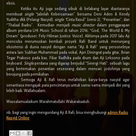
eksis.
Ketika itu Aji juga sedang sibuk di belakang layar diantaranya
membuat
single
“Jalinlah Kebersamaan” bersama Deni Aden & Kendy
Yuditha dkk (Pelangi Nasyid),
single “
Cinta Rasul” (versi 2), “Penantian”, dan
“Thalaal Badru”.
Kemudian menjadi
music director
dalam penggarapan
album perdana LHI Music School di tahun 2016; “God, The World & My
Dream” (produser: Fely Hilman Justice Voice). Akhirnya pada 2017 lalu Aji
mencoba merumuskan kembali proyek Rafi Band untuk menunjang
eksistensi di dunia nasyid dengan nama “Aji & Rafi” yang personelnya
antara lain Subhan Muhammad pada vokal, Apri Diningrat pada gitar, Brian
Tegar Prakoso pada bas, Fikar Radhika pada drum dan Aji Leksono pada
keyboard.
Single
perdana yang digarap berjudul “Sinergi Hati”; sebuah lagu
yang bertemakan penantian seseorang dalam mencari jodohnya yang
berujung pada pernikahan.
Semoga Aji & Rafi terus melahirkan karya-karya nasyid agar
senantiasa mengajak para pencintanya untuk sama-sama menjadi diri yang
lebih baik. Wallahualam.
Wassalamualaikum Warahmatullahi Wabarakaatuh.
nb, bagi yang ingin mengundang Aji & Rafi, bisa menghubungi
admin Radio
Nasyid Online