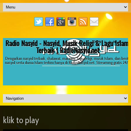
Radio Nasyid - Nasyid, Musik Religi & Lagu Islami
Terbaik | RadioNasyid.net
Dengarkan nasyid terbaik, shalawat, marawis, lagu religi, musik Islam, dan berita
nasyid serta dunia Islam terkini hanya di RadioNasyid.net. Streaming gratis 24/7!
klik to play