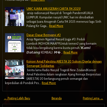
UNIC JUARA ANUGERAH CARTA 114 2025!
arsip radionasyid Nasyid di Tengah PandemiKUALA
LUMPUR: Kumpulan nasyid UNIC hari ini dinobatkan
sebagai Juara Anugerah Carta 114 2025 menerusi lagu Sirih
Pulang Ke Gaga…
Read More
Dasar-Dasar Bernyanyi #2
Arsip Ngamen Ngamal Nasyid Jogja #3: Peduli
Lombok MOHON MAAF!!!Untuk temen2 yang kemarin
tidak bisa bergabung karena kuota penuh."𝙆𝙖𝙢𝙞
𝘿𝙖𝙩𝙖𝙣𝙜 KEMBALI 𝙈…
Read More
Konser Amal Palestina ARESTA 20 Sukses Digelar dengan
Semangat Solidaritas
berita lama Radio Nasyid Tragedi New ZealandKonser
Amal Palestina dalam rangkaian Ajang Remaja Berprestasi
(ARESTA) 20 berlangsung penuh semangat dan
kepedulian di Pondok Pes…
Read More
← Posting Lebih Baru
Beranda
Posting Lama →