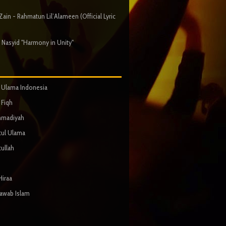
ain - Rahmatun Lil’Alameen (Official Lyric
 Nasyid "Harmony in Unity"
s Ulama Indonesia
Fiqh
madiyah
tul Ulama
tullah
Hiraa
Jawab Islam