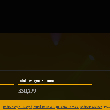
Total Tayangan Halaman
330,279
26
Radio Nasyid - Nasyid, Musik Religi & Lagu Islami Terbaik | RadioNasyid.net
| Pow