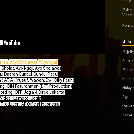
Maher Z
Video)
Konser
Links
Majeli
Rumah 
erah
#AyoSholawat
#AyoNgaji
o Sholat, Ayo Ngaji, Ayo Sholawat

Muham
gu Daerah Gundul-Gundul Pacul

Nahdla
 ( AF, Aji, Yusuf, Wawan, Dwi, Diky Fatih)

ing : Diki Faturahman (DFP Production)

Hidaya
ording : DFP Jogja & Direc Jakarta 

Aga
Video : Lemoto_Jogja

Producer : AF Official Indonesia 
Daaru 
Tanya 