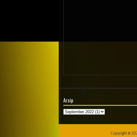
Arsip
Copyright ©
20