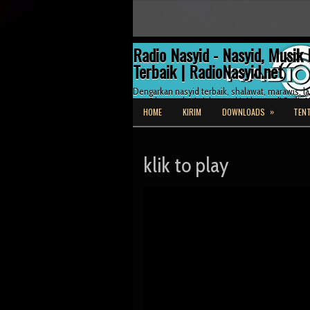
Radio Nasyid - Nasyid, Musik 
Terbaik | RadioNasyid.net
Dengarkan nasyid terbaik, shalawat, marawis, lag
nasyid serta dunia Islam terkini hanya di RadioN
»
HOME
KIRIM
DOWNLOADS
TENT
klik to play