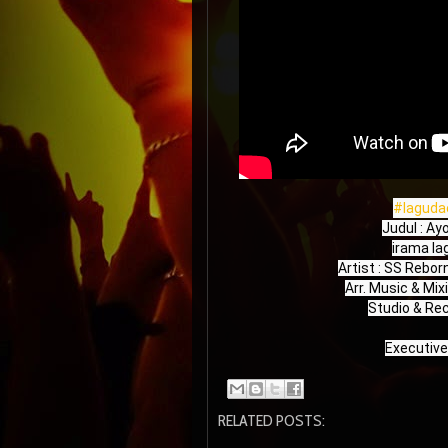
#laguda
Judul : Ay
irama la
Artist : SS Reborn
Arr. Music & Mix
Studio & Rec
Executive 
RELATED POSTS: