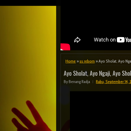
Home
»
ss reborn
» Ayo Sholat, Ayo Nga
Ayo Sholat, Ayo Ngaji, Ayo Sh
By
Benang Radja
Rabu, September 14, 