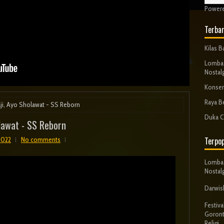
Power
Terba
Kilas 
Lomba 
Nostalg
Konser
Raya B
ji, Ayo Sholawat - SS Reborn
Duka C
olawat - SS Reborn
2022
No comments
Terpop
Lomba 
Nostalg
Darwish
Festiv
Goront
Religi