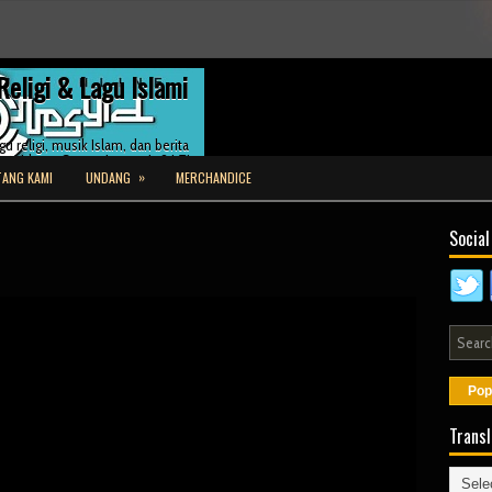
Religi & Lagu Islami
u religi, musik Islam, dan berita
asyid.net. Streaming gratis 24/7!
»
ANG KAMI
UNDANG
MERCHANDICE
Social
Pop
Transl