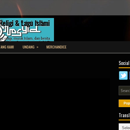
Religi & Lagu Islami
u religi, musik Islam, dan berita
asyid.net. Streaming gratis 24/7!
»
ANG KAMI
UNDANG
MERCHANDICE
Social
Pop
Transl