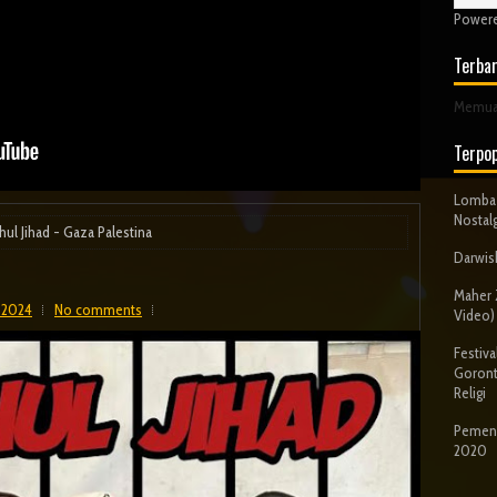
Power
Terba
Memuat
Terpop
Lomba 
Nostalg
hul Jihad - Gaza Palestina
Darwish
Maher Z
 2024
No comments
Video)
Festiv
Goront
Religi
Pemena
2020