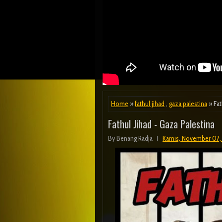
Home
»
fathul jihad
,
gaza palestina
» Fat
Fathul Jihad - Gaza Palestina
By
Benang Radja
Kamis, November 07,