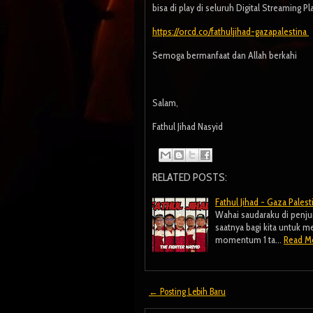
bisa di play di seluruh Digital Streaming P
https://orcd.co/fathuljihad-gazapalestina
Semoga bermanfaat dan Allah berkahi
Salam,
Fathul Jihad Nasyid
RELATED POSTS:
Fathul Jihad - Gaza Palest
Wahai saudaraku di penjur
saatnya bagi kita untuk
momentum 1 ta…
Read M
← Posting Lebih Baru