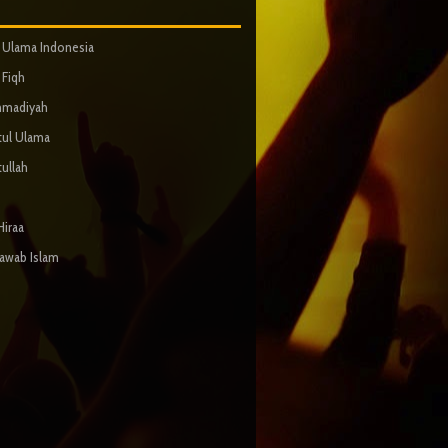
s Ulama Indonesia
Fiqh
madiyah
tul Ulama
tullah
Hiraa
Jawab Islam