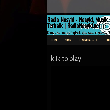
Radio Nasyid - Nasyid, Musik 
Terbaik | RadioNasyid.net
Dengarkan nasyid terbaik, shalawat, marawis, lag
nasyid serta dunia Islam terkini hanya di RadioN
»
HOME
KIRIM
DOWNLOADS
TENT
klik to play