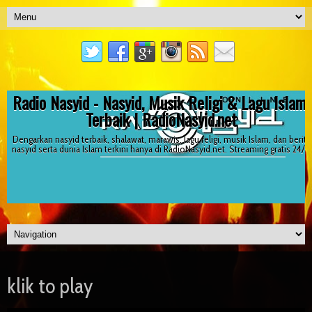
Radio Nasyid - Nasyid, Musik Religi & Lagu Islami
Terbaik | RadioNasyid.net
Dengarkan nasyid terbaik, shalawat, marawis, lagu religi, musik Islam, dan berita
nasyid serta dunia Islam terkini hanya di RadioNasyid.net. Streaming gratis 24/7!
klik to play