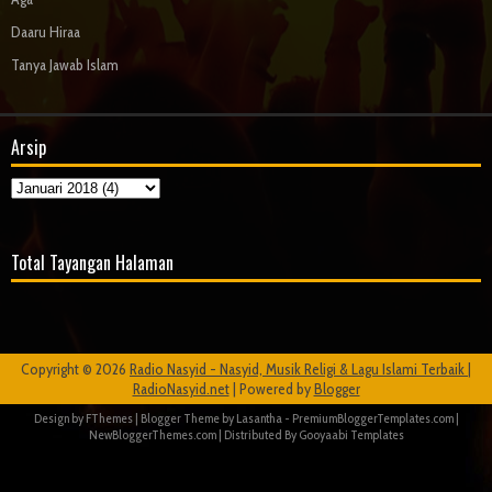
Daaru Hiraa
Tanya Jawab Islam
Arsip
Total Tayangan Halaman
Copyright ©
2026
Radio Nasyid - Nasyid, Musik Religi & Lagu Islami Terbaik |
RadioNasyid.net
| Powered by
Blogger
Design by
FThemes
| Blogger Theme by
Lasantha
-
PremiumBloggerTemplates.com
|
NewBloggerThemes.com
| Distributed By
Gooyaabi Templates