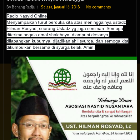
By
Benang Radja
Selasa, Januari 16, 2018
No comments
Radio Nasyid Online
Menyampaikan turut berduka cita atas meninggalnya ustadz
Hilman Rosyad, seorang Ustadz yg juga seniman. Semoga
diterima segala amal shalehnya, diampuni dosanya,
dilapangkan kuburnya, dijadikan ahli syurga, dan semoga kita
dikumpulkan bersama di syurga kelak. Amin.